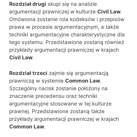
Rozdział drugi
skupi się na analizie
argumentacji prawniczej w kulturze
Civil Law
.
Omówiona zostanie rola kodeksów i przepisów
prawa w procesie argumentacyjnym, a także
techniki argumentacyjne charakterystyczne dla
tego systemu. Przedstawione zostaną również
przykłady argumentacji prawniczej w krajach
Civil Law
.
Rozdział trzeci
zajmie się argumentacją
prawniczą w systemie
Common Law
.
Szczególny nacisk zostanie położony na
znaczenie precedensu oraz techniki
argumentacyjne stosowane w tej kulturze
prawnej. Przedstawione zostaną także
przykłady argumentacji prawniczej w krajach
Common Law
.