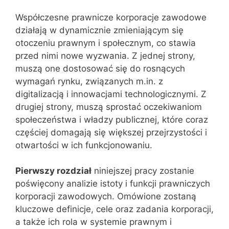
Współczesne prawnicze korporacje zawodowe
działają w dynamicznie zmieniającym się
otoczeniu prawnym i społecznym, co stawia
przed nimi nowe wyzwania. Z jednej strony,
muszą one dostosować się do rosnących
wymagań rynku, związanych m.in. z
digitalizacją i innowacjami technologicznymi. Z
drugiej strony, muszą sprostać oczekiwaniom
społeczeństwa i władzy publicznej, które coraz
częściej domagają się większej przejrzystości i
otwartości w ich funkcjonowaniu.
Pierwszy rozdział
niniejszej pracy zostanie
poświęcony analizie istoty i funkcji prawniczych
korporacji zawodowych. Omówione zostaną
kluczowe definicje, cele oraz zadania korporacji,
a także ich rola w systemie prawnym i