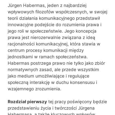
Jürgen Habermas, jeden z najbardziej
wpływowych filozofów współczesnych, w swojej
teorii działania komunikacyjnego przedstawił
innowacyjne podejście do rozumienia prawa i
jego roli w społeczeństwie. Jego koncepcja
prawa jest nierozerwalnie związana z ideą
racjonalności komunikacyjnej, która stawia w
centrum procesy komunikacji między
jednostkami w ramach społeczeństwa.
Habermas postrzega prawo nie tylko jako zbiór
normatywnych zasad, ale przede wszystkim
jako medium umożliwiające i regulujące
społeczną interakcję w duchu konsensusu i
wzajemnego zrozumienia.
Rozdział pierwszy
tej pracy poświęcony będzie
przedstawieniu życia i twórczości Jürgena
Habermasa, a także kluczowych wpływów