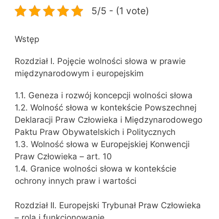
5/5 - (1 vote)
Wstęp
Rozdział I. Pojęcie wolności słowa w prawie
międzynarodowym i europejskim
1.1. Geneza i rozwój koncepcji wolności słowa
1.2. Wolność słowa w kontekście Powszechnej
Deklaracji Praw Człowieka i Międzynarodowego
Paktu Praw Obywatelskich i Politycznych
1.3. Wolność słowa w Europejskiej Konwencji
Praw Człowieka – art. 10
1.4. Granice wolności słowa w kontekście
ochrony innych praw i wartości
Rozdział II. Europejski Trybunał Praw Człowieka
– rola i funkcjonowanie