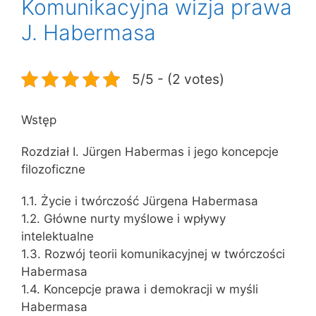
Komunikacyjna wizja prawa
J. Habermasa
5/5 - (2 votes)
Wstęp
Rozdział I. Jürgen Habermas i jego koncepcje
filozoficzne
1.1. Życie i twórczość Jürgena Habermasa
1.2. Główne nurty myślowe i wpływy
intelektualne
1.3. Rozwój teorii komunikacyjnej w twórczości
Habermasa
1.4. Koncepcje prawa i demokracji w myśli
Habermasa