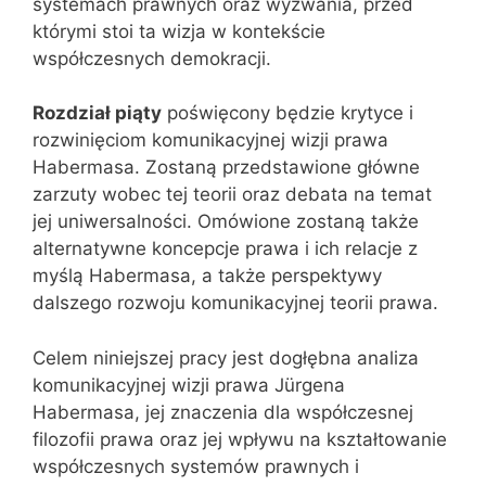
systemach prawnych oraz wyzwania, przed
którymi stoi ta wizja w kontekście
współczesnych demokracji.
Rozdział piąty
poświęcony będzie krytyce i
rozwinięciom komunikacyjnej wizji prawa
Habermasa. Zostaną przedstawione główne
zarzuty wobec tej teorii oraz debata na temat
jej uniwersalności. Omówione zostaną także
alternatywne koncepcje prawa i ich relacje z
myślą Habermasa, a także perspektywy
dalszego rozwoju komunikacyjnej teorii prawa.
Celem niniejszej pracy jest dogłębna analiza
komunikacyjnej wizji prawa Jürgena
Habermasa, jej znaczenia dla współczesnej
filozofii prawa oraz jej wpływu na kształtowanie
współczesnych systemów prawnych i