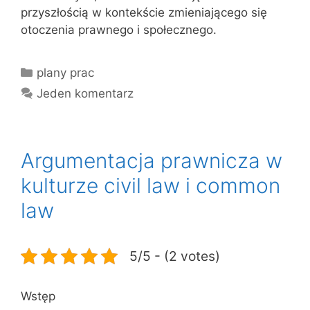
przyszłością w kontekście zmieniającego się
otoczenia prawnego i społecznego.
Kategorie
plany prac
Jeden komentarz
Argumentacja prawnicza w
kulturze civil law i common
law
5/5 - (2 votes)
Wstęp