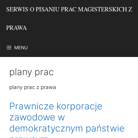
Przejdź
SERWIS O PISANIU PRAC MAGISTERSKICH Z
do
treści
PRAWA
MENU
plany prac
plany prac z prawa
Prawnicze korporacje
zawodowe w
demokratycznym państwie