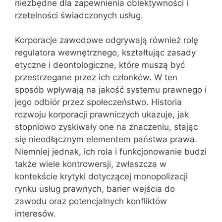
niezbędne dla zapewnienia obiektywności i
rzetelności świadczonych usług.
Korporacje zawodowe odgrywają również rolę
regulatora wewnętrznego, kształtując zasady
etyczne i deontologiczne, które muszą być
przestrzegane przez ich członków. W ten
sposób wpływają na jakość systemu prawnego i
jego odbiór przez społeczeństwo. Historia
rozwoju korporacji prawniczych ukazuje, jak
stopniowo zyskiwały one na znaczeniu, stając
się nieodłącznym elementem państwa prawa.
Niemniej jednak, ich rola i funkcjonowanie budzi
także wiele kontrowersji, zwłaszcza w
kontekście krytyki dotyczącej monopolizacji
rynku usług prawnych, barier wejścia do
zawodu oraz potencjalnych konfliktów
interesów.