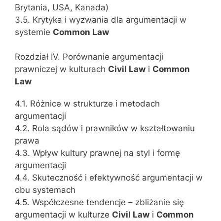
Brytania, USA, Kanada)
3.5. Krytyka i wyzwania dla argumentacji w
systemie
Common Law
Rozdział IV. Porównanie argumentacji
prawniczej w kulturach
Civil Law
i
Common
Law
4.1. Różnice w strukturze i metodach
argumentacji
4.2. Rola sądów i prawników w kształtowaniu
prawa
4.3. Wpływ kultury prawnej na styl i formę
argumentacji
4.4. Skuteczność i efektywność argumentacji w
obu systemach
4.5. Współczesne tendencje – zbliżanie się
argumentacji w kulturze
Civil Law
i
Common