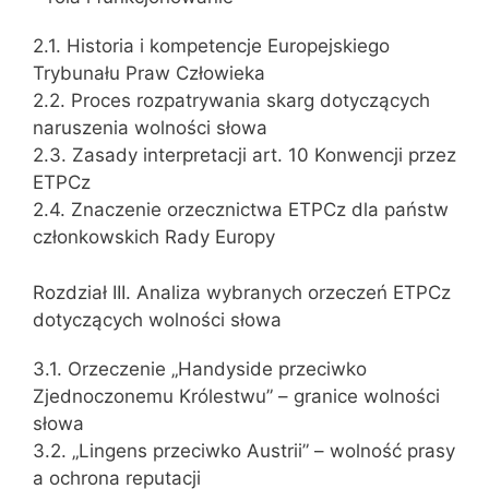
2.1. Historia i kompetencje Europejskiego
Trybunału Praw Człowieka
2.2. Proces rozpatrywania skarg dotyczących
naruszenia wolności słowa
2.3. Zasady interpretacji art. 10 Konwencji przez
ETPCz
2.4. Znaczenie orzecznictwa ETPCz dla państw
członkowskich Rady Europy
Rozdział III. Analiza wybranych orzeczeń ETPCz
dotyczących wolności słowa
3.1. Orzeczenie „Handyside przeciwko
Zjednoczonemu Królestwu” – granice wolności
słowa
3.2. „Lingens przeciwko Austrii” – wolność prasy
a ochrona reputacji