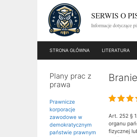
Przejdź
do
SERWIS O P
treści
Informacje dotyczące p
STRONA GŁÓWNA
LITERATURA
Plany prac z
Branie
prawa
Prawnicze
korporacje
Art. 252 § 
zawodowe w
organu pań
demokratycznym
fizycznej l
państwie prawnym