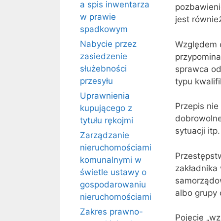
a spis inwentarza
pozbawienie
w prawie
jest równie
spadkowym
Nabycie przez
Względem c
zasiedzenie
przypomina
służebności
sprawca ods
przesyłu
typu kwali
Uprawnienia
Przepis ni
kupującego z
dobrowolne 
tytułu rękojmi
sytuacji itp.
Zarządzanie
nieruchomościami
Przestępstw
komunalnymi w
zakładnika
świetle ustawy o
samorządowe
gospodarowaniu
albo grupy
nieruchomościami
Zakres prawno-
Pojęcie „wz