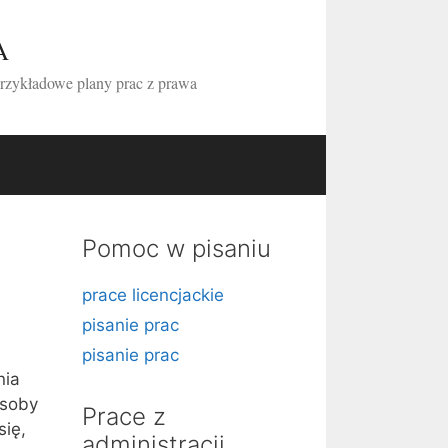
A
przykładowe plany prac z prawa
Pomoc w pisaniu
prace licencjackie
pisanie prac
pisanie prac
nia
osoby
Prace z
się,
administracji