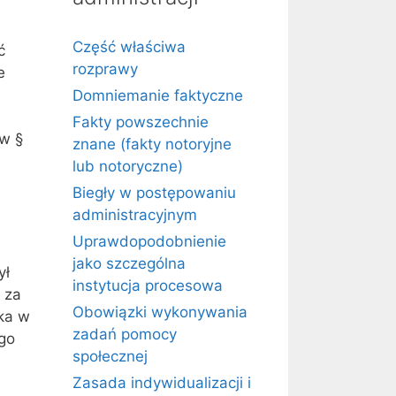
Część właściwa
ć
rozprawy
e
Domniemanie faktyczne
Fakty powszechnie
 w §
znane (fakty notoryjne
lub notoryczne)
Biegły w postępowaniu
administracyjnym
Uprawdopodobnienie
jako szczególna
ył
instytucja procesowa
 za
Obowiązki wykonywania
ika w
zadań pomocy
ego
społecznej
Zasada indywidualizacji i