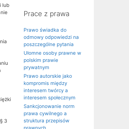
 lub
anie
Prace z prawa
Prawo świadka do
odmowy odpowiedzi na
ania
poszczególne pytania
Ułomne osoby prawne w
polskim prawie
aniu
prywatnym
a
Prawo autorskie jako
kompromis między
interesem twórcy a
interesem społecznym
iężki
Sankcjonowanie norm
prawa cywilnego a
struktura przepisów
 § 3
prawnych