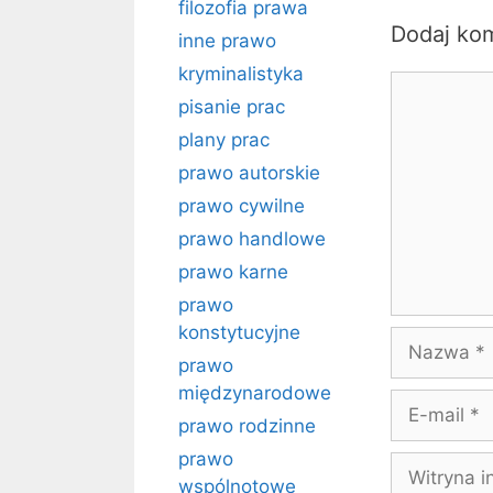
filozofia prawa
Dodaj ko
inne prawo
kryminalistyka
Komentarz
pisanie prac
plany prac
prawo autorskie
prawo cywilne
prawo handlowe
prawo karne
prawo
konstytucyjne
Nazwa
prawo
międzynarodowe
E-
prawo rodzinne
mail
prawo
Witryna
wspólnotowe
internetow