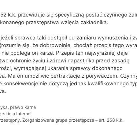
252 k.k. przewiduje się specyficzną postać czynnego żal
konanego przestępstwa wzięcia zakładnika.
jeżeli sprawca taki odstąpił od zamiaru wymuszenia i zw
(rozumie się, że dobrowolnie, chociaż przepis tego wyr
 nie podlega on karze. Przepis ten najwyraźniej daje
two ochronie życiu i zdrowi napastnika przed zasadą
wości, wymagającej ukarania sprawcy dokonanego
a. Ma on umożliwić pertraktacje z porywaczem. Czynny 
e konsekwencje nie dotyczą jednak kwalifikowanego ty
wa.
tyka
,
prawo karne
rskie a Internet
zestępny. Zorganizowana grupa przestępcza – art. 258 k.k.