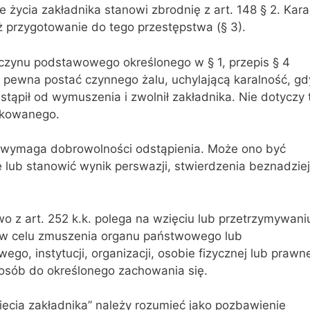
 życia zakładnika stanowi zbrodnię z art. 148 § 2. Kara
ż przygotowanie do tego przestępstwa (§ 3).
zynu podstawowego określonego w § 1, przepis § 4
 pewna postać czynnego żalu, uchylającą karalność, gd
tąpił od wymuszenia i zwolnił zakładnika. Nie dotyczy 
fikowanego.
e wymaga dobrowolności odstąpienia. Może ono być
lub stanowić wynik perswazji, stwierdzenia beznadziej
o z art. 252 k.k. polega na wzięciu lub przetrzymywani
 w celu zmuszenia organu państwowego lub
go, instytucji, organizacji, osobie fizycznej lub prawne
 osób do określonego zachowania się.
ięcia zakładnika” należy rozumieć jako pozbawienie