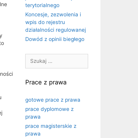
lne
terytorialnego
Koncesje, zezwolenia i
wpis do rejestru
działalności regulowanej
y
Dowód z opinii biegłego
to
Szukaj:
ności
Prace z prawa
u
gotowe prace z prawa
prace dyplomowe z
j
prawa
prace magisterskie z
prawa