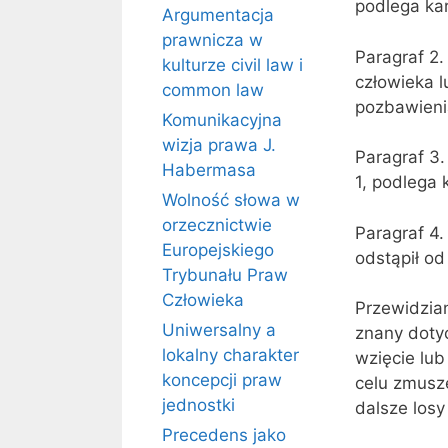
podlega kar
Argumentacja
prawnicza w
Paragraf 2.
kulturze civil law i
człowieka l
common law
pozbawienia
Komunikacyjna
wizja prawa J.
Paragraf 3
Habermasa
1, podlega 
Wolność słowa w
orzecznictwie
Paragraf 4.
Europejskiego
odstąpił od
Trybunału Praw
Człowieka
Przewidzian
Uniwersalny a
znany doty
lokalny charakter
wzięcie lu
koncepcji praw
celu zmusze
jednostki
dalsze losy
Precedens jako