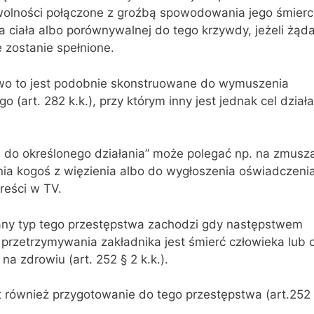
wolności połączone z groźbą spowodowania jego śmierci
 ciała albo porównywalnej do tego krzywdy, jeżeli żąd
 zostanie spełnione.
wo to jest podobnie skonstruowane do wymuszenia
o (art. 282 k.k.), przy którym inny jest jednak cel dział
 do określonego działania” może polegać np. na zmusz
nia kogoś z więzienia albo do wygłoszenia oświadczeni
treści w TV.
any typ tego przestępstwa zachodzi gdy następstwem
 przetrzymywania zakładnika jest śmierć człowieka lub c
na zdrowiu (art. 252 § 2 k.k.).
t również przygotowanie do tego przestępstwa (art.252