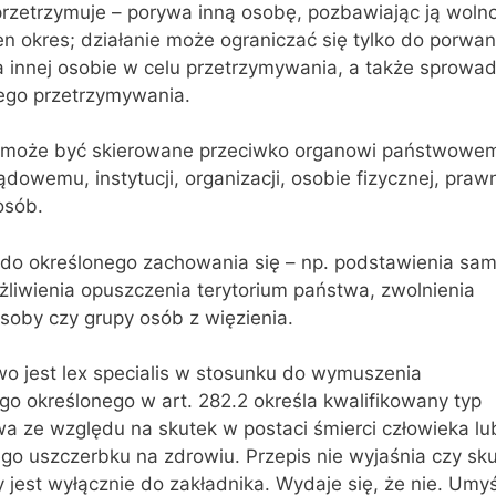
przetrzymuje – porywa inną osobę, pozbawiając ją woln
n okres; działanie może ograniczać się tylko do porwani
a innej osobie w celu przetrzymywania, a także sprowa
ego przetrzymywania.
może być skierowane przeciwko organowi państwowe
dowemu, instytucji, organizacji, osobie fizycznej, praw
osób.
do określonego zachowania się – np. podstawienia sam
liwienia opuszczenia terytorium państwa, zwolnienia
soby czy grupy osób z więzienia.
wo jest lex specialis w stosunku do wymuszenia
go określonego w art. 282.2 określa kwalifikowany typ
a ze względu na skutek w postaci śmierci człowieka lu
ego uszczerbku na zdrowiu. Przepis nie wyjaśnia czy sk
 jest wyłącznie do zakładnika. Wydaje się, że nie. Umy