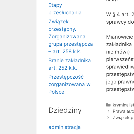
Etapy
przesłuchania
W § 4 art. 
Związek
sprawcy do
przestępny.
Zorganizowana
Mianowicie 
grupa przestępcza
zakładnika 
– art. 258 k.k.
nie mówi) –
pierwszeńs
Branie zakładnika
sprawiedli
art. 252 k.k.
przestępstw
Przestępczość
jego prawn
zorganizowana w
przestępst
Polsce
Kategorie
kryminalis
Dziedziny
Prawa auto
Związek pr
administracja