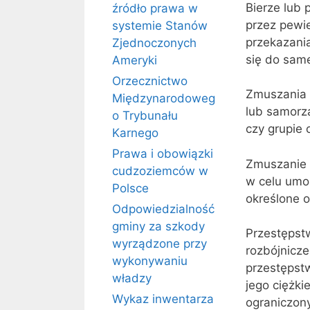
Bierze lub 
źródło prawa w
przez pewie
systemie Stanów
przekazani
Zjednoczonych
się do sam
Ameryki
Orzecznictwo
Zmuszania 
Międzynarodoweg
lub samorzą
o Trybunału
czy grupie 
Karnego
Prawa i obowiązki
Zmuszanie 
cudzoziemców w
w celu umoż
Polsce
określone o
Odpowiedzialność
gminy za szkody
Przestępst
wyrządzone przy
rozbójnicze
wykonywaniu
przestępstw
władzy
jego ciężki
Wykaz inwentarza
ograniczony