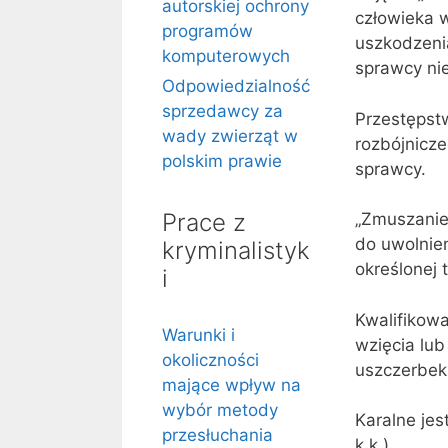
autorskiej ochrony
człowieka 
programów
uszkodzenia
komputerowych
sprawcy nie
Odpowiedzialność
sprzedawcy za
Przestępst
wady zwierząt w
rozbójniczeg
polskim prawie
sprawcy.
Prace z
„Zmuszanie
do uwolnie
kryminalistyk
określonej 
i
Kwalifikow
Warunki i
wzięcia lub
okoliczności
uszczerbek 
mające wpływ na
wybór metody
Karalne jes
przesłuchania
k.k.).