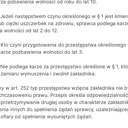
ze pobawienia wolności od roku do lat 10.
 Jeżeli następstwem czynu określonego w § 1 jest śmier
ub ciężki uszczerbek na zdrowiu, sprawca podlega karz
 wolności od lat 2 do 12.
. Kto czyni przygotowania do przestępstwa określonego
karze pozbawienia wolności do lat 3.
 Nie podlega karze za przestępstwo określone w § 1, kto
 zamiaru wymuszenia i zwolnił zakładnika.
y w art. 252 typ przestępstwa wzięcia zakładnika nie b
chczasowemu prawu. Przepis określa odpowiedzialność
b przetrzymywanie drugiej osoby w charakterze zakładn
nia innych do spełnienia żądań sprawcy, uzależniając
 ofiary od spełnienia wysuniętych żądań.