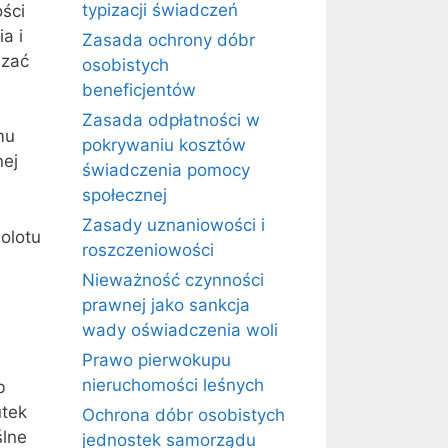
typizacji świadczeń
ości
a i
Zasada ochrony dóbr
dzać
osobistych
beneficjentów
Zasada odpłatności w
mu
pokrywaniu kosztów
nej
świadczenia pomocy
społecznej
Zasady uznaniowości i
olotu
roszczeniowości
Nieważność czynności
prawnej jako sankcja
wady oświadczenia woli
Prawo pierwokupu
nieruchomości leśnych
b
utek
Ochrona dóbr osobistych
ślne
jednostek samorządu