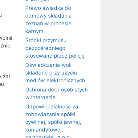
Prawo świadka do
u
odmowy składania
zeznań w procesie
karnym
olnił
Środki przymusu
aźnie
bezpośredniego
stosowane przez policję
Oświadczenia woli
składane przy użyciu
żal i
mediów elektronicznych
pu
Ochrona dóbr osobistych
w Internecie
Odpowiedzialność za
zobowiązania spółki
cywilnej, spółki jawnej,
komandytowej,
partnerskiej, z o.o.