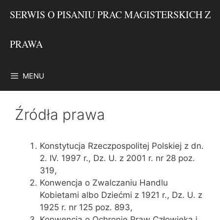
Przejdź
SERWIS O PISANIU PRAC MAGISTERSKICH Z
do
treści
PRAWA
MENU
Źródła prawa
Konstytucja Rzeczpospolitej Polskiej z dn.
2. IV. 1997 r., Dz. U. z 2001 r. nr 28 poz.
319,
Konwencja o Zwalczaniu Handlu
Kobietami albo Dziećmi z 1921 r., Dz. U. z
1925 r. nr 125 poz. 893,
Konwencja o Ochronie Praw Człowieka i