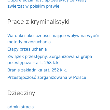
Odpowiedzialność sprzedawcy za wady
zwierząt w polskim prawie
Prace z kryminalistyki
Warunki i okoliczności mające wpływ na wybór
metody przesłuchania
Etapy przesłuchania
Związek przestępny. Zorganizowana grupa
przestępcza – art. 258 k.k.
Branie zakładnika art. 252 k.k.
Przestępczość zorganizowana w Polsce
Dziedziny
administracja