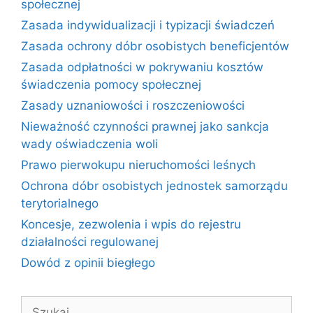
społecznej
Zasada indywidualizacji i typizacji świadczeń
Zasada ochrony dóbr osobistych beneficjentów
Zasada odpłatności w pokrywaniu kosztów
świadczenia pomocy społecznej
Zasady uznaniowości i roszczeniowości
Nieważność czynności prawnej jako sankcja
wady oświadczenia woli
Prawo pierwokupu nieruchomości leśnych
Ochrona dóbr osobistych jednostek samorządu
terytorialnego
Koncesje, zezwolenia i wpis do rejestru
działalności regulowanej
Dowód z opinii biegłego
Szukaj: