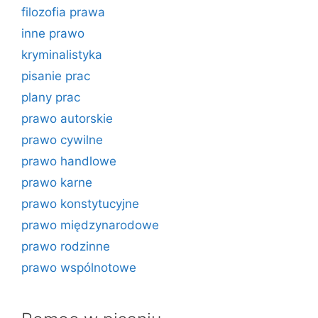
filozofia prawa
inne prawo
kryminalistyka
pisanie prac
plany prac
prawo autorskie
prawo cywilne
prawo handlowe
prawo karne
prawo konstytucyjne
prawo międzynarodowe
prawo rodzinne
prawo wspólnotowe