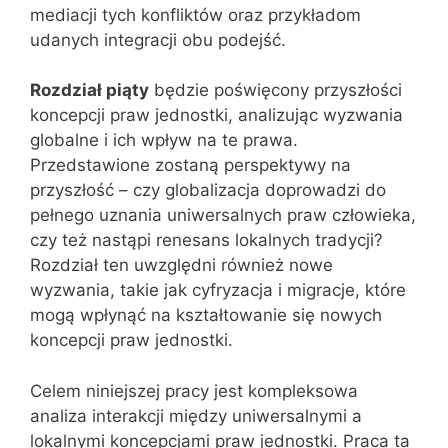
mediacji tych konfliktów oraz przykładom
udanych integracji obu podejść.
Rozdział piąty
będzie poświęcony przyszłości
koncepcji praw jednostki, analizując wyzwania
globalne i ich wpływ na te prawa.
Przedstawione zostaną perspektywy na
przyszłość – czy globalizacja doprowadzi do
pełnego uznania uniwersalnych praw człowieka,
czy też nastąpi renesans lokalnych tradycji?
Rozdział ten uwzględni również nowe
wyzwania, takie jak cyfryzacja i migracje, które
mogą wpłynąć na kształtowanie się nowych
koncepcji praw jednostki.
Celem niniejszej pracy jest kompleksowa
analiza interakcji między uniwersalnymi a
lokalnymi koncepcjami praw jednostki. Praca ta