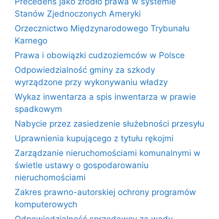
Precedens jako źródło prawa w systemie
Stanów Zjednoczonych Ameryki
Orzecznictwo Międzynarodowego Trybunału
Karnego
Prawa i obowiązki cudzoziemców w Polsce
Odpowiedzialność gminy za szkody
wyrządzone przy wykonywaniu władzy
Wykaz inwentarza a spis inwentarza w prawie
spadkowym
Nabycie przez zasiedzenie służebności przesyłu
Uprawnienia kupującego z tytułu rękojmi
Zarządzanie nieruchomościami komunalnymi w
świetle ustawy o gospodarowaniu
nieruchomościami
Zakres prawno-autorskiej ochrony programów
komputerowych