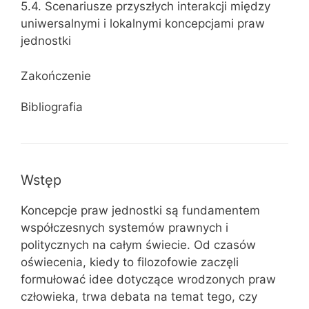
5.4. Scenariusze przyszłych interakcji między
uniwersalnymi i lokalnymi koncepcjami praw
jednostki
Zakończenie
Bibliografia
Wstęp
Koncepcje praw jednostki są fundamentem
współczesnych systemów prawnych i
politycznych na całym świecie. Od czasów
oświecenia, kiedy to filozofowie zaczęli
formułować idee dotyczące wrodzonych praw
człowieka, trwa debata na temat tego, czy