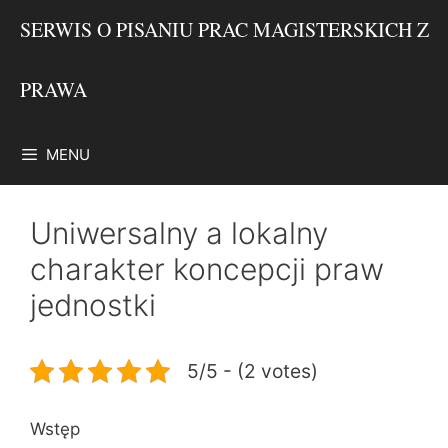
Przejdź
SERWIS O PISANIU PRAC MAGISTERSKICH Z
do
treści
PRAWA
MENU
Uniwersalny a lokalny
charakter koncepcji praw
jednostki
5/5 - (2 votes)
Wstęp