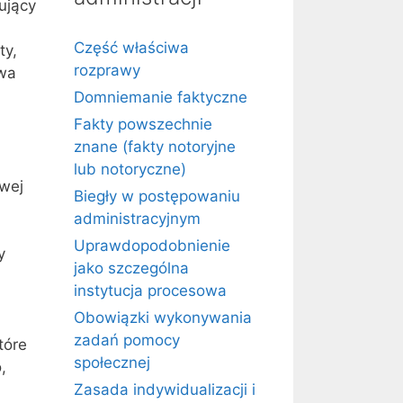
ujący
Część właściwa
ty,
rozprawy
owa
Domniemanie faktyczne
Fakty powszechnie
znane (fakty notoryjne
lub notoryczne)
owej
Biegły w postępowaniu
administracyjnym
Uprawdopodobnienie
y
jako szczególna
instytucja procesowa
Obowiązki wykonywania
zadań pomocy
tóre
społecznej
,
Zasada indywidualizacji i