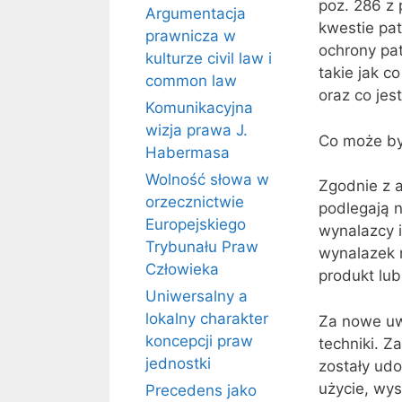
poz. 286 z 
Argumentacja
kwestie pa
prawnicza w
ochrony pat
kulturze civil law i
takie jak c
common law
oraz co jes
Komunikacyjna
wizja prawa J.
Co może by
Habermasa
Wolność słowa w
Zgodnie z 
orzecznictwie
podlegają n
Europejskiego
wynalazcy 
Trybunału Praw
wynalazek 
Człowieka
produkt lub
Uniwersalny a
lokalny charakter
Za nowe uwa
koncepcji praw
techniki. Z
jednostki
zostały udo
użycie, wy
Precedens jako