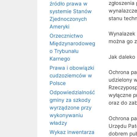
zgłoszenia 
źródło prawa w
wynalazczej
systemie Stanów
stanu techn
Zjednoczonych
Ameryki
Wynalazek 
Orzecznictwo
można go za
Międzynarodoweg
o Trybunału
Jak daleko
Karnego
Prawa i obowiązki
Ochrona pat
cudzoziemców w
udzielony w
Polsce
Rzeczypospo
Odpowiedzialność
wyłączne p
gminy za szkody
oraz do zab
wyrządzone przy
wykonywaniu
Ochrona pa
władzy
Urzędu Pat
Wykaz inwentarza
dobrem pub