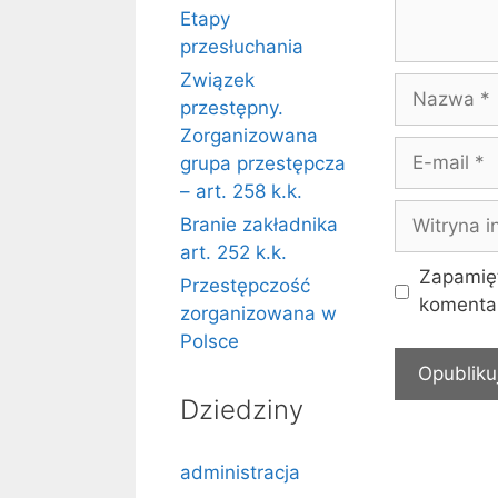
Etapy
przesłuchania
Związek
Nazwa
przestępny.
Zorganizowana
E-
grupa przestępcza
mail
– art. 258 k.k.
Witryna
Branie zakładnika
internetow
art. 252 k.k.
Zapamięt
Przestępczość
komentar
zorganizowana w
Polsce
Dziedziny
administracja