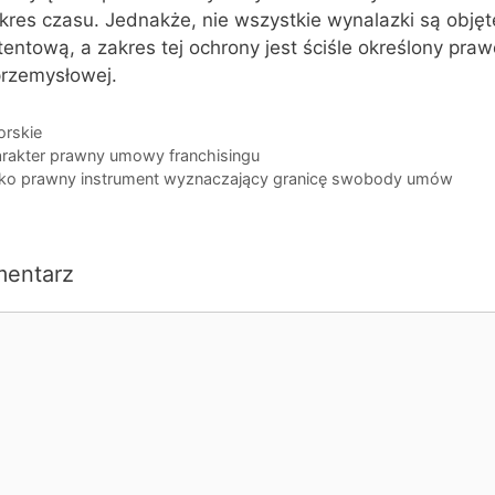
kres czasu. Jednakże, nie wszystkie wynalazki są objęt
entową, a zakres tej ochrony jest ściśle określony pra
przemysłowej.
orskie
arakter prawny umowy franchisingu
ko prawny instrument wyznaczający granicę swobody umów
mentarz