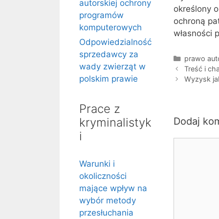
autorskiej ochrony
określony o
programów
ochroną pat
komputerowych
własności 
Odpowiedzialność
sprzedawcy za
Kategorie
prawo aut
wady zwierząt w
Treść i ch
polskim prawie
Wyzysk ja
Prace z
kryminalistyk
Dodaj ko
i
Komentarz
Warunki i
okoliczności
mające wpływ na
wybór metody
przesłuchania