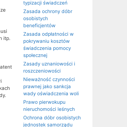
typizacji świadczeń
 ze
Zasada ochrony dóbr
osobistych
beneficjentów
usi
Zasada odpłatności w
 itp.
pokrywaniu kosztów
świadczenia pomocy
społecznej
Zasady uznaniowości i
patent
roszczeniowości
Nieważność czynności
i
prawnej jako sankcja
nkach
wady oświadczenia woli
dy.
Prawo pierwokupu
nieruchomości leśnych
Ochrona dóbr osobistych
jednostek samorządu