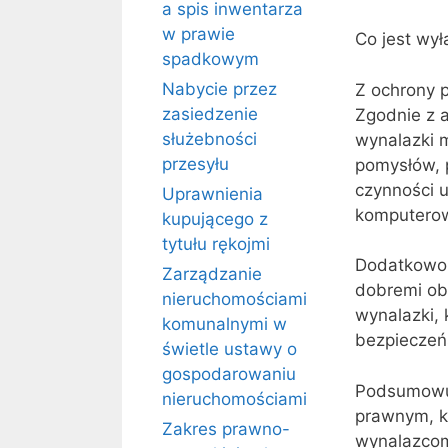
a spis inwentarza
w prawie
Co jest wy
spadkowym
Nabycie przez
Z ochrony 
zasiedzenie
Zgodnie z a
służebności
wynalazki m
przesyłu
pomysłów, 
czynności u
Uprawnienia
komputero
kupującego z
tytułu rękojmi
Dodatkowo,
Zarządzanie
dobremi oby
nieruchomościami
wynalazki, 
komunalnymi w
bezpieczeńs
świetle ustawy o
gospodarowaniu
Podsumowuj
nieruchomościami
prawnym, k
Zakres prawno-
wynalazcom