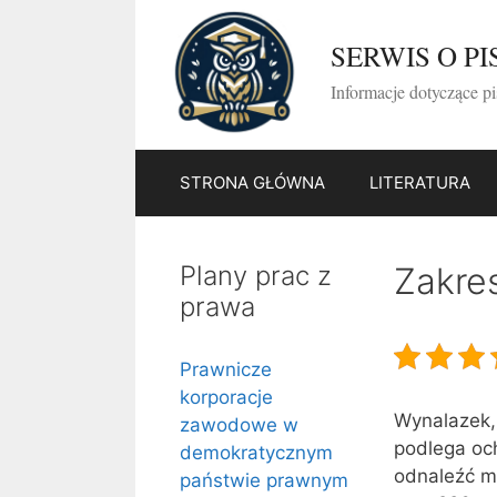
Przejdź
do
SERWIS O P
treści
Informacje dotyczące p
STRONA GŁÓWNA
LITERATURA
Plany prac z
Zakre
prawa
Prawnicze
korporacje
Wynalazek, 
zawodowe w
podlega och
demokratycznym
odnaleźć m
państwie prawnym