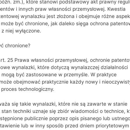
późn. zm.), które stanowi podstawowy akt prawny regul
tentów i innych praw własności przemysłowej. Kwestia
entowej wynalazku jest złożona i obejmuje różne aspek
o może być chronione, jak daleko sięga ochrona patent
t z niej wyłączone.
ć chronione?
art. 25 Prawa własności przemysłowej, ochronie patent
owe wynalazki, które dotyczą wynalazczej działalności
i mogą być zastosowane w przemyśle. W praktyce
może obejmować praktycznie każdy nowy i nieoczywist
 proces technologiczny.
ża się takie wynalazki, które nie są zawarte w stanie
a stan techniki uznaje się zbiór wiadomości o technice, k
stępnione publicznie poprzez opis pisanego lub ustnego
stawienie lub w inny sposób przed dniem priorytetowym