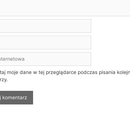
a
aj moje dane w tej przeglądarce podczas pisania kolej
zy.