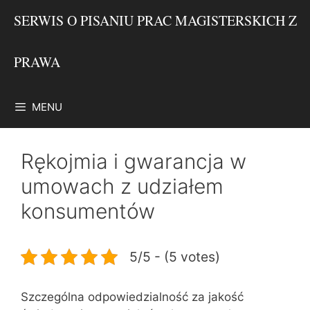
Przejdź
SERWIS O PISANIU PRAC MAGISTERSKICH Z
do
treści
PRAWA
MENU
Rękojmia i gwarancja w
umowach z udziałem
konsumentów
5/5 - (5 votes)
Szczególna odpowiedzialność za jakość