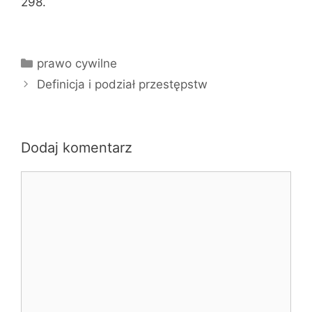
298.
Kategorie
prawo cywilne
Definicja i podział przestępstw
Dodaj komentarz
Komentarz