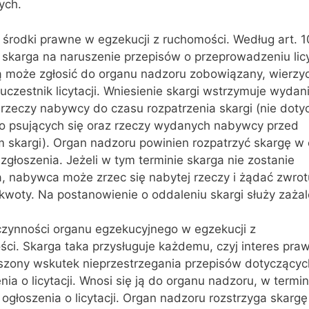
ych.
środki prawne w egzekucji z ruchomości. Według art. 1
 skarga na naruszenie przepisów o przeprowadzeniu licy
ą może zgłosić do organu nadzoru zobowiązany, wierzyc
uczestnik licytacji. Wniesienie skargi wstrzymuje wydan
rzeczy nabywcy do czasu rozpatrzenia skargi (nie doty
wo psujących się oraz rzeczy wydanych nabywcy przed
 skargi). Organ nadzoru powinien rozpatrzyć skargę w 
j zgłoszenia. Jeżeli w tym terminie skarga nie zostanie
, nabywca może zrzec się nabytej rzeczy i żądać zwrot
kwoty. Na postanowienie o oddaleniu skargi służy zażal
czynności organu egzekucyjnego w egzekucji z
ci. Skarga taka przysługuje każdemu, czyj interes pra
uszony wskutek nieprzestrzegania przepisów dotyczącyc
ia o licytacji. Wnosi się ją do organu nadzoru, w termin
 ogłoszenia o licytacji. Organ nadzoru rozstrzyga skarg