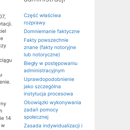
Część właściwa
07,
rozprawy
tacji.
iel
Domniemanie faktyczne
ie
Fakty powszechnie
czy
znane (fakty notoryjne
lub notoryczne)
ciągu
Biegły w postępowaniu
administracyjnym
u
Uprawdopodobnienie
enie.
jako szczególna
instytucja procesowa
Obowiązki wykonywania
wny
zadań pomocy
h
społecznej
ie 14
ę w
Zasada indywidualizacji i