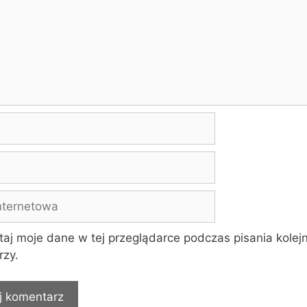
a
aj moje dane w tej przeglądarce podczas pisania kolej
zy.