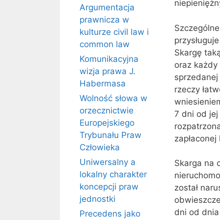
niepieniężn
Argumentacja
prawnicza w
Szczególne 
kulturze civil law i
przysługuje
common law
Skargę tak
Komunikacyjna
oraz każdy 
wizja prawa J.
sprzedanej 
Habermasa
rzeczy łat
Wolność słowa w
wniesieniem
orzecznictwie
7 dni od je
Europejskiego
rozpatrzona
Trybunału Praw
zapłaconej 
Człowieka
Uniwersalny a
Skarga na 
lokalny charakter
nieruchomoś
koncepcji praw
został nar
jednostki
obwieszczen
dni od dnia
Precedens jako