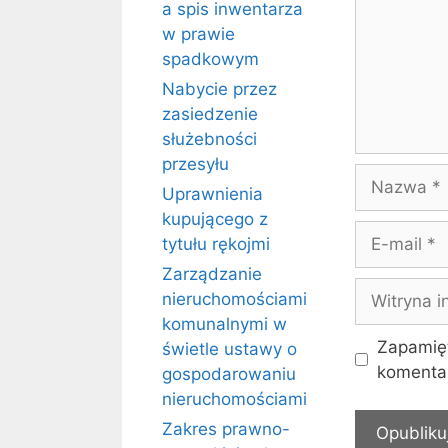
a spis inwentarza
w prawie
spadkowym
Nabycie przez
zasiedzenie
służebności
przesyłu
Nazwa
Uprawnienia
kupującego z
E-
tytułu rękojmi
mail
Zarządzanie
Witryna
nieruchomościami
internetow
komunalnymi w
Zapamięt
świetle ustawy o
komentar
gospodarowaniu
nieruchomościami
Zakres prawno-