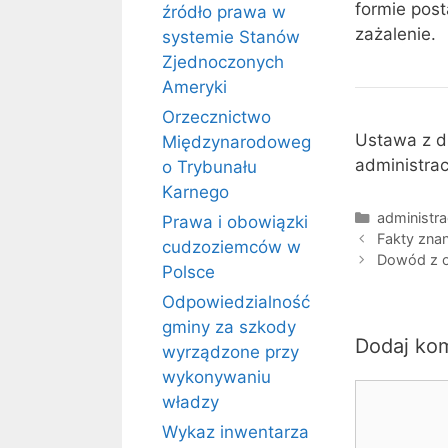
formie pos
źródło prawa w
zażalenie.
systemie Stanów
Zjednoczonych
Ameryki
Orzecznictwo
Ustawa z d
Międzynarodoweg
administrac
o Trybunału
Karnego
Kategorie
administra
Prawa i obowiązki
Fakty zna
cudzoziemców w
Dowód z op
Polsce
Odpowiedzialność
gminy za szkody
Dodaj ko
wyrządzone przy
wykonywaniu
Komentarz
władzy
Wykaz inwentarza