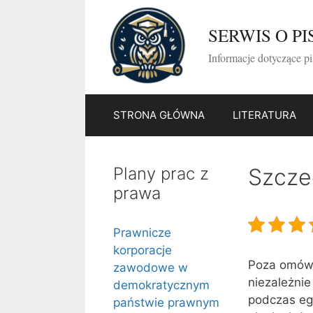
Przejdź
do
SERWIS O P
treści
Informacje dotyczące p
STRONA GŁÓWNA
LITERATURA
Plany prac z
Szcze
prawa
Prawnicze
korporacje
Poza omówi
zawodowe w
niezależni
demokratycznym
podczas egz
państwie prawnym